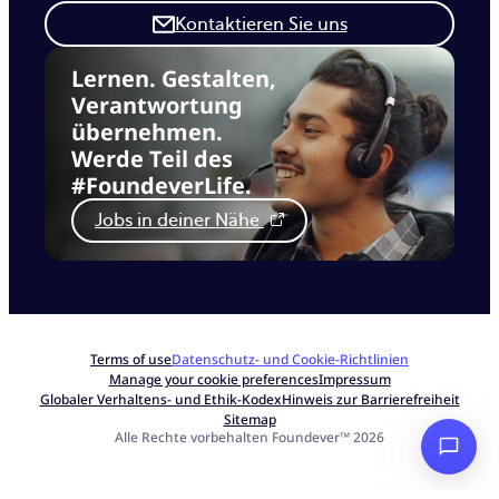
Kontaktieren Sie uns
Lernen. Gestalten,
Verantwortung
übernehmen.
Werde Teil des
#FoundeverLife.
Jobs in deiner Nähe
Terms of use
Datenschutz- und Cookie-Richtlinien
Manage your cookie preferences
Impressum
Globaler Verhaltens- und Ethik-Kodex
Hinweis zur Barrierefreiheit
Sitemap
Alle Rechte vorbehalten Foundever™ 2026