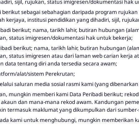
ihadiri, sijil, rujukan, status imigresen/dokumentasi hak 
erikut sebagai sebahagian daripada program rujukan p
 kerjaya, institusi pendidikan yang dihadiri, sijil, rujuka
di berikut; nama, tarikh lahir, butiran hubungan (alama
ujukan, status imigresen/dokumentasi hak untuk bekerja;
di berikut; nama, tarikh lahir, butiran hubungan (alama
ujukan, status imigresen atau dari laman web carian kerja
n data tentang diri anda tersedia secara awam;
form/alat/sistem Perekrutan;
lui saluran media sosial rasmi kami (yang dibenarka
an, mungkin memberi kami Data Peribadi berikut; rekod 
ran akaun dan mana-mana rekod awam. Kandungan pemer
kin termasuk maklumat yang dikumpulkan dari sumber-
pada kami untuk menghubungi, mungkin memberikan kami