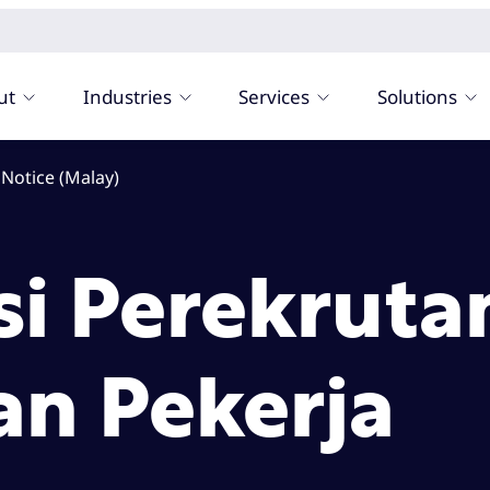
ut
Industries
Services
Solutions
 Notice (Malay)
si Perekruta
n Pekerja