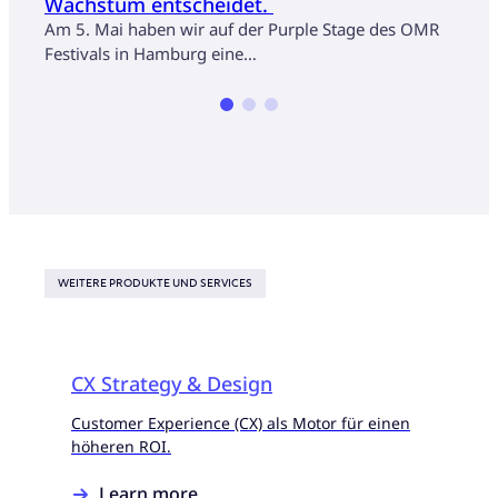
Wachstum entscheidet.
Kund
auf 
Am 5. Mai haben wir auf der Purple Stage des OMR
Festivals in Hamburg eine…
So st
und V
WEITERE PRODUKTE UND SERVICES
CX Strategy & Design
Customer Experience (CX) als Motor für einen
höheren ROI.
Learn more