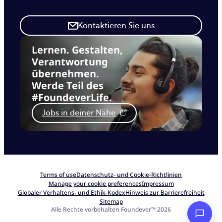
Kontaktieren Sie uns
Lernen. Gestalten,
Verantwortung
übernehmen.
Werde Teil des
#FoundeverLife.
Jobs in deiner Nähe
Terms of use
Datenschutz- und Cookie-Richtlinien
Manage your cookie preferences
Impressum
Globaler Verhaltens- und Ethik-Kodex
Hinweis zur Barrierefreiheit
Sitemap
Alle Rechte vorbehalten Foundever™ 2026