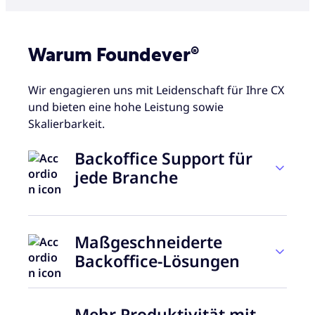
Warum Foundever®
Wir engagieren uns mit Leidenschaft für Ihre CX
und bieten eine hohe Leistung sowie
Skalierbarkeit.
Backoffice Support für
jede Branche
Foundever verfügt über umfangreiche
Maßgeschneiderte
Erfahrungen im Backoffice Support für mehr
als 60 global tätige Unternehmen in
Backoffice-Lösungen
verschiedensten Branchen. Dazu zählen unter
anderem Finanzdienstleistungen und
Wir bieten passgenaue Backoffice-Lösungen für
Zahlungsverkehr, Technologie, Konsumgüter
Mehr Produktivität mit