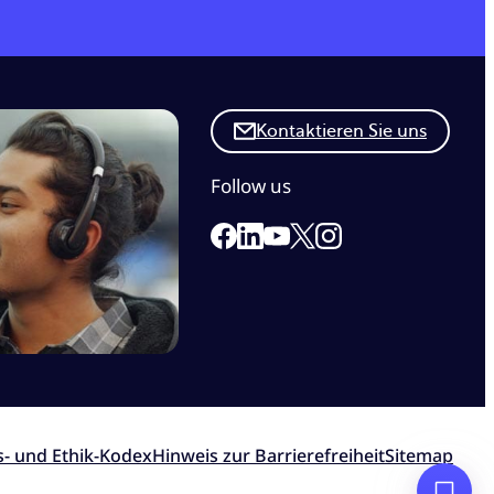
Kontaktieren Sie uns
Follow us
Link to our Facebook page
Link to our Linkedin page
Link to our X page
Link to our Instagr
Link to our Youtube page
s- und Ethik-Kodex
Hinweis zur Barrierefreiheit
Sitemap