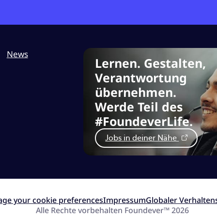
Kundenrückgewinnung / Kundenbindung
Rechnungsstellung
Kundenumfragen
News
Lernen. Gestalten,
Technischer Support
Verantwortung
übernehmen.
Werde Teil des
#FoundeverLife.
Jobs in deiner Nähe
ge your cookie preferences
Impressum
Globaler Verhalten
Alle Rechte vorbehalten Foundever™ 2026