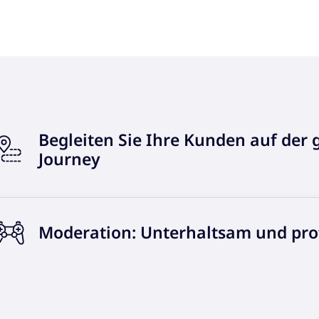
Begleiten Sie Ihre Kunden auf de
Journey
Moderation: Unterhaltsam und prof
3 Billionen US-Dollar
Wert der Medien- und Unterhaltungsindustrie bis