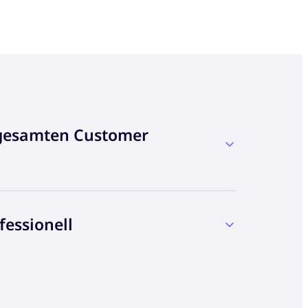
r gesamten Customer
essionell
 2025