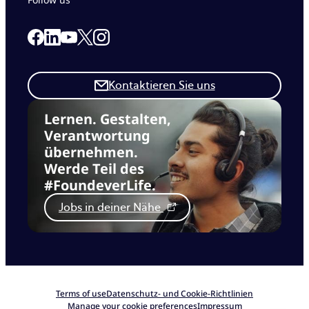
Link to our Facebook page
Link to our Linkedin page
Link to our X page
Link to our Instagram page
Link to our Youtube page
Kontaktieren Sie uns
Lernen. Gestalten,
Verantwortung
übernehmen.
Werde Teil des
#FoundeverLife.
Jobs in deiner Nähe
Terms of use
Datenschutz- und Cookie-Richtlinien
Manage your cookie preferences
Impressum