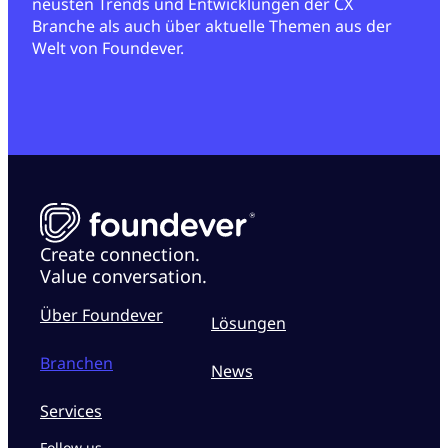
neusten Trends und Entwicklungen der CX
Storno- und Verlustmanagement
Branche als auch über aktuelle Themen aus der
Dokumentenmanagement
Welt von Foundever.
Neue Produkt- und Service-Anfragen
Ausbau bestehender Kundenbeziehungen
und Kundenbindung
Vertrieb
Garantie-Service
Create connection.
Value conversation.
Über Foundever
Lösungen
Branchen
News
Services
Follow us