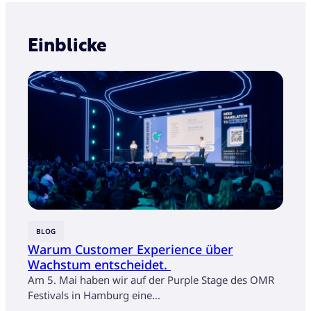
Einblicke
BLOG
EINZ
Warum Customer Experience über
Glob
Wachstum entscheidet.
Kund
auf 
Am 5. Mai haben wir auf der Purple Stage des OMR
Festivals in Hamburg eine…
So st
und V