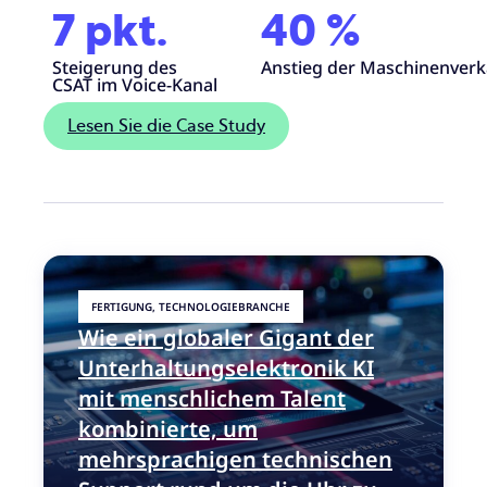
7
pkt.
40
%
Steigerung des
Anstieg der Maschinenverk
CSAT im Voice-Kanal
Lesen Sie die Case Study
FERTIGUNG, TECHNOLOGIEBRANCHE
Wie ein globaler Gigant der
Unterhaltungselektronik KI
mit menschlichem Talent
kombinierte, um
mehrsprachigen technischen