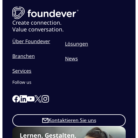
Create connection.
Value conversation.
Über Foundever
Lösungen
Branchen
News
Services
Follow us
Link to our Facebook page
Link to our Linkedin page
Link to our X page
Link to our Instagram page
Link to our Youtube page
Kontaktieren Sie uns
Lernen. Gestalten,