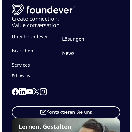
Create connection.
Value conversation.
Über Foundever
Lösungen
Branchen
News
Services
Follow us
Link to our Facebook page
Link to our Linkedin page
Link to our X page
Link to our Instagram page
Link to our Youtube page
Kontaktieren Sie uns
Lernen. Gestalten,