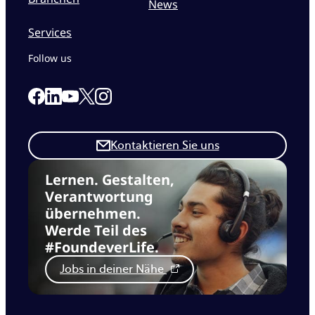
News
Services
Follow us
Link to our Facebook page
Link to our Linkedin page
Link to our X page
Link to our Instagram page
Link to our Youtube page
Kontaktieren Sie uns
Lernen. Gestalten,
Verantwortung
übernehmen.
Werde Teil des
#FoundeverLife.
Jobs in deiner Nähe