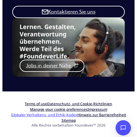
Kontaktieren Sie uns
Lernen. Gestalten,
Verantwortung
übernehmen.
Werde Teil des
#FoundeverLife.
Jobs in deiner Nähe
Terms of use
Datenschutz- und Cookie-Richtlinien
Manage your cookie preferences
Impressum
Globaler Verhaltens- und Ethik-Kodex
Hinweis zur Barrierefreiheit
Sitemap
Alle Rechte vorbehalten Foundever™ 2026