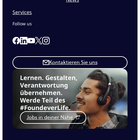
Services
Follow us
Link to our Facebook page
Link to our Linkedin page
Link to our X page
Link to our Instagram page
Link to our Youtube page
Kontaktieren Sie uns
Lernen. Gestalten,
Verantwortung
übernehmen.
Werde Teil des
#FoundeverLife.
Jobs in deiner Nähe