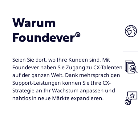
Warum
Foundever®
Wir h
Seien Sie dort, wo Ihre Kunden sind. Mit
in Br
Foundever haben Sie Zugang zu CX-Talenten
Polen
auf der ganzen Welt. Dank mehrsprachigen
Support-Leistungen können Sie Ihre CX-
Die G
Strategie an Ihr Wachstum anpassen und
Herau
nahtlos in neue Märkte expandieren.
Proze
Sprac
Unser
Infor