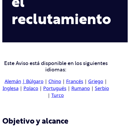
el
reclutamiento
Este Aviso está disponible en los siguientes
idiomas:
Alemán
| Búlgaro
|
Chino
|
Francés
|
Griego
|
Inglesa
|
Polaco
|
Portugués
|
Rumano
|
Serbio
|
Turco
Objetivo y alcance