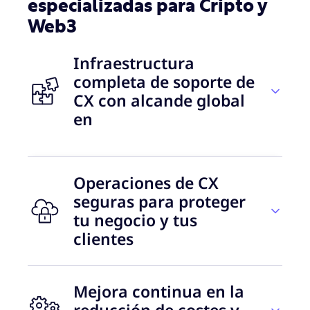
especializadas para Cripto y
Web3
Infraestructura
completa de soporte de
CX con alcande global
en
Operaciones de CX
35
seguras para proteger
tu negocio y tus
países
clientes
Un modelo de CX adaptable a tus
Mejora continua en la
necesidades en el mundo de las
El 39%