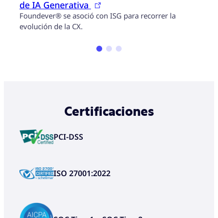
de IA Generativa
Bienv
Foundever® se asoció con ISG para recorrer la
client
evolución de la CX.
Certificaciones
PCI-DSS
ISO 27001:2022