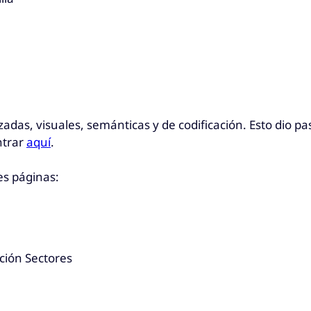
as, visuales, semánticas y de codificación. Esto dio p
ntrar
aquí
.
es páginas:
cción Sectores