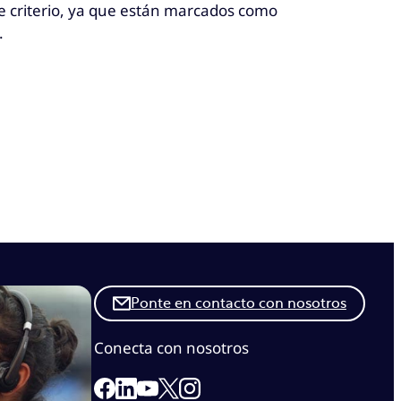
te criterio, ya que están marcados como
.
Ponte en contacto con nosotros
Conecta con nosotros
Link to our Facebook page
Link to our Linkedin page
Link to our X page
Link to our Instagram page
Link to our Youtube page