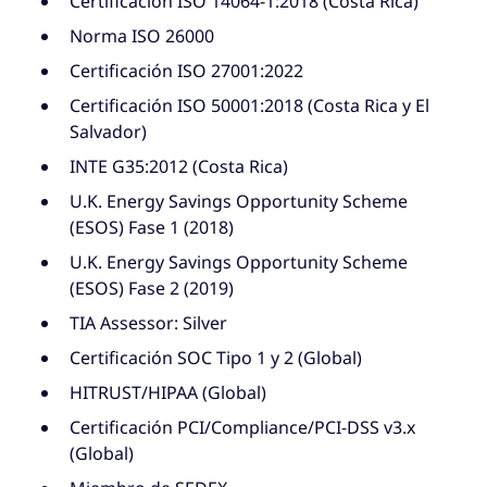
Certificación ISO 14064-1:2018 (Costa Rica)
[
Foreign Corrupt Practices Act
], y la Ley de
Norma ISO 26000
Sobornos de Reino Unido [
UK Bribery Act
]) y las
Certificación ISO 27001:2022
mejores prácticas internacionales.
Certificación ISO 50001:2018 (Costa Rica y El
Basada en el mapeo de riesgos, que se lleva a
Salvador)
cabo al menos una vez al año, esta política se
INTE G35:2012 (Costa Rica)
actualiza constantemente. Además, impartimos
U.K. Energy Savings Opportunity Scheme
formación, concretamente a los empleados
(ESOS) Fase 1 (2018)
más expuestos y a las partes externas
implicadas en la medida de lo posible y
U.K. Energy Savings Opportunity Scheme
llevamos a cabo controles del rendimiento
(ESOS) Fase 2 (2019)
adecuado de nuestros procedimientos
TIA Assessor: Silver
internos.
Certificación SOC Tipo 1 y 2 (Global)
HITRUST/HIPAA (Global)
Certificación PCI/Compliance/PCI-DSS v3.x
(Global)