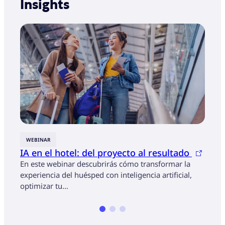
Insights
WEBINAR
INFO
IA en el hotel: del proyecto al resultado
Obse
Con
En este webinar descubrirás cómo transformar la
experiencia del huésped con inteligencia artificial,
En un
optimizar tu…
cambi