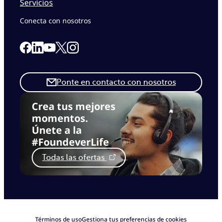
Servicios
Conecta con nosotros
Link to our Facebook page
Link to our Linkedin page
Link to our X page
Link to our Instagram page
Link to our Youtube page
Ponte en contacto con nosotros
Crea tus mejores
momentos.
Únete a la
#FoundeverLife
Todas las ofertas
Términos de uso
Gestiona tus preferencias de cookies