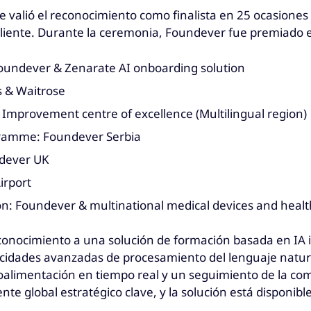
e valió el reconocimiento como finalista en 25 ocasione
cliente. Durante la ceremonia, Foundever fue premiado e
): Foundever & Zenarate AI onboarding solution
s & Waitrose
Improvement centre of excellence (Multilingual region)
gramme: Foundever Serbia
ndever UK
irport
n: Foundever & multinational medical devices and heal
conocimiento a una solución de formación basada en IA
pacidades avanzadas de procesamiento del lenguaje natur
roalimentación en tiempo real y un seguimiento de la com
te global estratégico clave, y la solución está disponibl