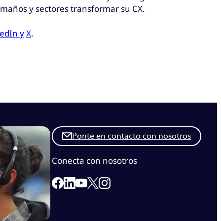
amaños y sectores transformar su CX.
edIn y
X
.
Ponte en contacto con nosotros
Conecta con nosotros
Link to our Facebook page
Link to our Linkedin page
Link to our X page
Link to our Instagram page
Link to our Youtube page