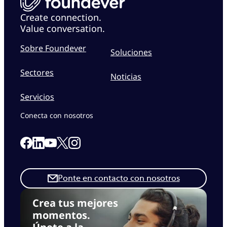
Create connection.
Value conversation.
Sobre Foundever
Soluciones
Sectores
Noticias
Servicios
Conecta con nosotros
Link to our Facebook page
Link to our Linkedin page
Link to our X page
Link to our Instagram page
Link to our Youtube page
Ponte en contacto con nosotros
Crea tus mejores
momentos.
Únete a la