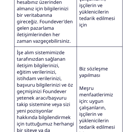
hesabınız üzerinden
işçilerin ve
almanız için bilgilerinizi
yüklenicilerin
bir veritabanına
tedarik edilmesi
gireceğiz. Foundever’den
için
gelen pazarlama
iletişimlerinden her
zaman vazgeçebilirsiniz.
İşe alım sistemimizde
tarafınızdan sağlanan
iletişim bilgilerinizi,
Biz sözleşme
eğitim verilerinizi,
yapılması
istihdam verilerinizi,
başvuru bilgilerinizi ve öz
Meşru
geçmişinizi Foundever
menfaatlerimiz
yetenek aracı/başvuru
için: uygun
takip sistemine veya sizi
çalışanların,
yeni pozisyonlar
işçilerin ve
hakkında bilgilendirmek
yüklenicilerin
için tuttuğumuz herhangi
tedarik edilmesi
bir siteye ya da