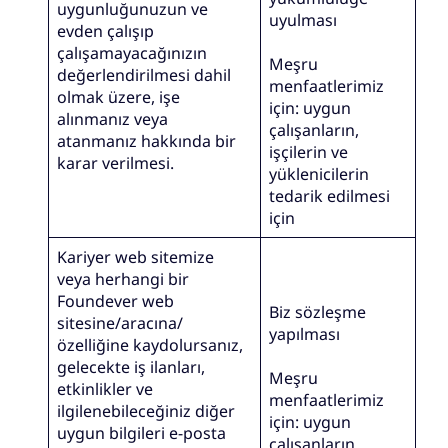
uygunluğunuzun ve
uyulması
evden çalışıp
çalışamayacağınızın
Meşru
değerlendirilmesi dahil
menfaatlerimiz
olmak üzere, işe
için: uygun
alınmanız veya
çalışanların,
atanmanız hakkında bir
işçilerin ve
karar verilmesi.
yüklenicilerin
tedarik edilmesi
için
Kariyer web sitemize
veya herhangi bir
Foundever web
Biz sözleşme
sitesine/aracına/
yapılması
özelliğine kaydolursanız,
gelecekte iş ilanları,
Meşru
etkinlikler ve
menfaatlerimiz
ilgilenebileceğiniz diğer
için: uygun
uygun bilgileri e-posta
çalışanların,