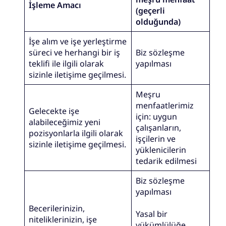
İşleme Amacı
(geçerli
olduğunda)
İşe alım ve işe yerleştirme
süreci ve herhangi bir iş
Biz sözleşme
teklifi ile ilgili olarak
yapılması
sizinle iletişime geçilmesi.
Meşru
menfaatlerimiz
Gelecekte işe
için: uygun
alabileceğimiz yeni
çalışanların,
pozisyonlarla ilgili olarak
işçilerin ve
sizinle iletişime geçilmesi.
yüklenicilerin
tedarik edilmesi
Biz sözleşme
yapılması
Becerilerinizin,
Yasal bir
niteliklerinizin, işe
yükümlülüğe