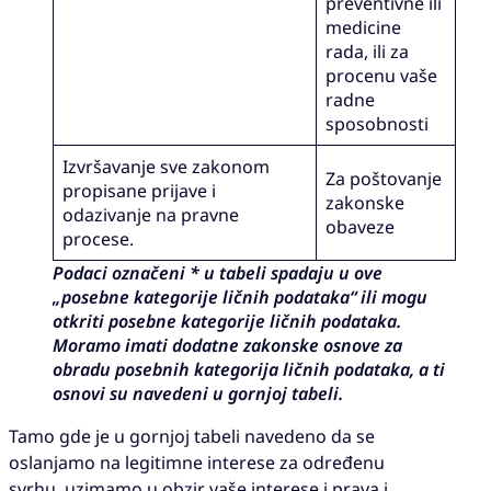
preventivne ili
medicine
rada, ili za
procenu vaše
radne
sposobnosti
Izvršavanje sve zakonom
Za poštovanje
propisane prijave i
zakonske
odazivanje na pravne
obaveze
procese.
Podaci označeni * u tabeli spadaju u ove
„posebne kategorije ličnih podataka“ ili mogu
otkriti posebne kategorije ličnih podataka.
Moramo imati dodatne zakonske osnove za
obradu posebnih kategorija ličnih podataka, a ti
osnovi su navedeni u gornjoj tabeli.
Tamo gde je u gornjoj tabeli navedeno da se
oslanjamo na legitimne interese za određenu
svrhu, uzimamo u obzir vaše interese i prava i