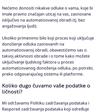
Nećemo donositi nikakve odluke o vama, koje bi
imale pravno značajan uticaj na vas, zasnovane
isključivo na automatizovanoj obradi (tj. bez
angažovanja ljudi).
Ukoliko primenimo bilo koji proces koji uključuje
donošenje odluka zasnovanih na
automatizovanoj obradi, obavestićemo vas o
takvoj aktivnosti obrade i o tome kako možete
uključivanje ljudskog faktora u proces
automatizovanog donošenja odluka, po potrebi,
preko odgovarajućeg sistema ili platforme.
Koliko dugo čuvamo vaše podatke o
ličnosti?
Mi održavamo Politiku zadržavanja podataka i
Raspored zadržavanja podataka koji određuje