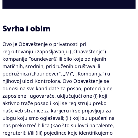
Svrha i obim
Ovo je Obaveštenje o privatnosti pri
regrutovanju i zapošljavanju („Obaveštenje“)
kompanije Foundever® ili bilo koje od njenih
matičnih, srodnih, pridruženih društava ili
podružnica („Foundever“, „Mi“, „Kompanija“) u
njihovoj ulozi Kontrolora. Ovo Obaveštenje se
odnosi na sve kandidate za posao, potencijalne
zaposlene i ugovarače, uključujući one (i) koji
aktivno traže posao i koji se registruju preko
naše veb stranice za karijeru ili se prijavljuju za
ulogu koju smo oglašavali; (ii) koji su upućeni na
nas preko trećih lica (kao što su lovci na talente,
regruteri); i/ili (iii) pojedince koje identifikujemo