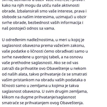
kako na njih mogu da utiču naše aktivnosti
obrade. Izbalansirali smo vaše interese, prava i
slobode sa našim interesima, uzimajući u obzir
svrhe obrade, bezbednost vaših informacija i
naš postojeći odnos sa vama.
U određenim nadležnostima, u meri u kojoj je
saglasnost obavezna prema važećem zakonu,
vaše podatke o ličnosti ćemo obrađivati samo u
svrhe navedene u gornjoj tabeli, a na osnovu
vaše prethodne saglasnosti. Ako se od vas
zatraži da prihvatite ovo Obaveštenje u nekom
od naših alata, takvo prihvatanje će se smatrati
vašim pristankom na obradu vaših podataka o
ličnosti samo u zemljama u kojima je takva
saglasnost obavezna. U svim drugim zemljama,
klikom na dugme prihvatanje/saglasnost
smatraće se prihvatanjem ovog Obaveštenja.