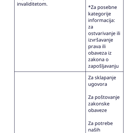
invaliditetom.
*Za posebne
kategorije
informacija:
za
ostvarivanje ili
izvršavanje
prava ili
obaveza iz
zakona o
zapošljavanju
Za sklapanje
ugovora
Za poštovanje
zakonske
obaveze
Za potrebe
naših