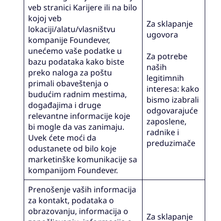
veb stranici Karijere ili na bilo
kojoj veb
Za sklapanje
lokaciji/alatu/vlasništvu
ugovora
kompanije Foundever,
unećemo vaše podatke u
Za potrebe
bazu podataka kako biste
naših
preko naloga za poštu
legitimnih
primali obaveštenja o
interesa: kako
budućim radnim mestima,
bismo izabrali
događajima i druge
odgovarajuće
relevantne informacije koje
zaposlene,
bi mogle da vas zanimaju.
radnike i
Uvek ćete moći da
preduzimače
odustanete od bilo koje
marketinške komunikacije sa
kompanijom Foundever.
Prenošenje vaših informacija
za kontakt, podataka o
obrazovanju, informacija o
Za sklapanje