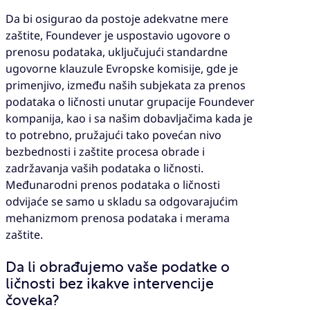
Da bi osigurao da postoje adekvatne mere
zaštite, Foundever je uspostavio ugovore o
prenosu podataka, uključujući standardne
ugovorne klauzule Evropske komisije, gde je
primenjivo, između naših subjekata za prenos
podataka o ličnosti unutar grupacije Foundever
kompanija, kao i sa našim dobavljačima kada je
to potrebno, pružajući tako povećan nivo
bezbednosti i zaštite procesa obrade i
zadržavanja vaših podataka o ličnosti.
Međunarodni prenos podataka o ličnosti
odvijaće se samo u skladu sa odgovarajućim
mehanizmom prenosa podataka i merama
zaštite.
Da li obrađujemo vaše podatke o
ličnosti bez ikakve intervencije
čoveka?