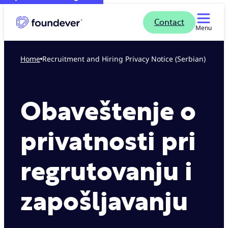
Contact
Menu
Home
Recruitment and Hiring Privacy Notice (Serbian)
Obaveštenje o
privatnosti pri
regrutovanju i
zapošljavanju