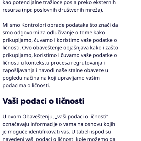
kao potencijalne tražioce posla preko eksternih
resursa (npr. poslovnih društvenih mreža).
Mi smo Kontrolori obrade podataka što znači da
smo odgovorni za odlučivanje o tome kako
prikupljamo, čuvamo i koristimo vaše podatke o
ličnosti. Ovo obaveštenje objašnjava kako i zašto
prikupljamo, koristimo i čuvamo vaše podatke o
ličnosti u kontekstu procesa regrutovanja i
zapošljavanja i navodi naše stalne obaveze u
pogledu načina na koji upravljamo vašim
podacima o ličnosti.
Vaši podaci o ličnosti
U ovom Obaveštenju, „vaši podaci o ličnosti“
označavaju informacije o vama na osnovu kojih
je moguće identifikovati vas. U tabeli ispod su
navedeni vaši podaci o ličnosti koje možemo da