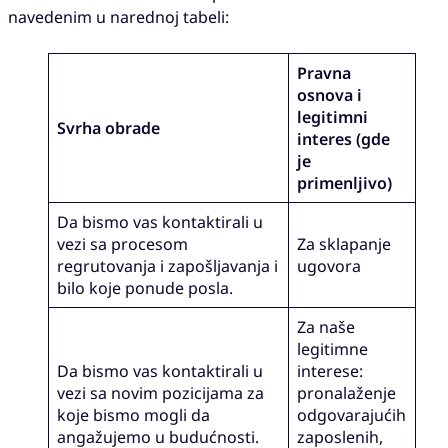
navedenim u narednoj tabeli:
Pravna
osnova i
legitimni
Svrha obrade
interes (gde
je
primenljivo)
Da bismo vas kontaktirali u
vezi sa procesom
Za sklapanje
regrutovanja i zapošljavanja i
ugovora
bilo koje ponude posla.
Za naše
legitimne
Da bismo vas kontaktirali u
interese:
vezi sa novim pozicijama za
pronalaženje
koje bismo mogli da
odgovarajućih
angažujemo u budućnosti.
zaposlenih,