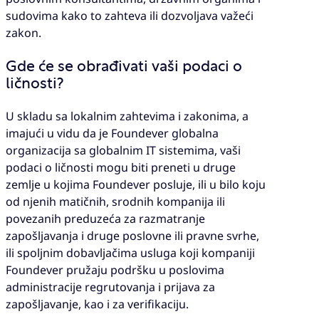
sudovima kako to zahteva ili dozvoljava važeći
zakon.
Gde će se obrađivati vaši podaci o
ličnosti?
U skladu sa lokalnim zahtevima i zakonima, a
imajući u vidu da je Foundever globalna
organizacija sa globalnim IT sistemima, vaši
podaci o ličnosti mogu biti preneti u druge
zemlje u kojima Foundever posluje, ili u bilo koju
od njenih matičnih, srodnih kompanija ili
povezanih preduzeća za razmatranje
zapošljavanja i druge poslovne ili pravne svrhe,
ili spoljnim dobavljačima usluga koji kompaniji
Foundever pružaju podršku u poslovima
administracije regrutovanja i prijava za
zapošljavanje, kao i za verifikaciju.