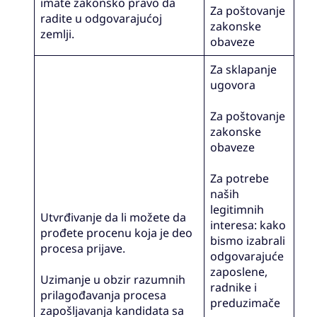
imate zakonsko pravo da
Za poštovanje
radite u odgovarajućoj
zakonske
zemlji.
obaveze
Za sklapanje
ugovora
Za poštovanje
zakonske
obaveze
Za potrebe
naših
legitimnih
Utvrđivanje da li možete da
interesa: kako
prođete procenu koja je deo
bismo izabrali
procesa prijave.
odgovarajuće
zaposlene,
Uzimanje u obzir razumnih
radnike i
prilagođavanja procesa
preduzimače
zapošljavanja kandidata sa