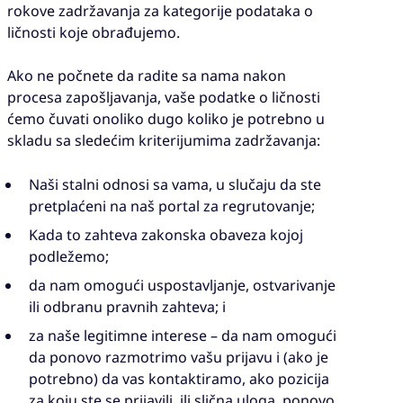
rokove zadržavanja za kategorije podataka o
ličnosti koje obrađujemo.
Ako ne počnete da radite sa nama nakon
procesa zapošljavanja, vaše podatke o ličnosti
ćemo čuvati onoliko dugo koliko je potrebno u
skladu sa sledećim kriterijumima zadržavanja:
Naši stalni odnosi sa vama, u slučaju da ste
pretplaćeni na naš portal za regrutovanje;
Kada to zahteva zakonska obaveza kojoj
podležemo;
da nam omogući uspostavljanje, ostvarivanje
ili odbranu pravnih zahteva; i
za naše legitimne interese – da nam omogući
da ponovo razmotrimo vašu prijavu i (ako je
potrebno) da vas kontaktiramo, ako pozicija
za koju ste se prijavili, ili slična uloga, ponovo