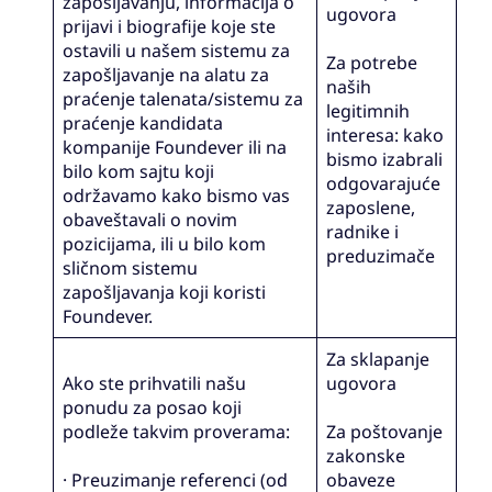
zapošljavanju, informacija o
ugovora
prijavi i biografije koje ste
ostavili u našem sistemu za
Za potrebe
zapošljavanje na alatu za
naših
praćenje talenata/sistemu za
legitimnih
praćenje kandidata
interesa: kako
kompanije Foundever ili na
bismo izabrali
bilo kom sajtu koji
odgovarajuće
održavamo kako bismo vas
zaposlene,
obaveštavali o novim
radnike i
pozicijama, ili u bilo kom
preduzimače
sličnom sistemu
zapošljavanja koji koristi
Foundever.
Za sklapanje
Ako ste prihvatili našu
ugovora
ponudu za posao koji
podleže takvim proverama:
Za poštovanje
zakonske
· Preuzimanje referenci (od
obaveze