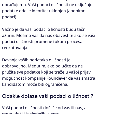
obrađujemo. Vaši podaci o ličnosti ne uključuju
podatke gde je identitet uklonjen (anonimni
podaci).
Važno je da vaši podaci o ličnosti budu tačni i
ažurni. Molimo vas da nas obavestite ako se vaši
podaci o ličnosti promene tokom procesa
regrutovanja.
Davanje vaših podataka o ličnosti je
dobrovoljno. Međutim, ako odlučite da ne
pružite sve podatke koji se traže u vašoj prijavi,
mogućnost kompanije Foundever da vas smatra
kandidatom može biti ograničena.
Odakle dolaze vaši podaci o ličnosti?
Vaši podaci o ličnosti doći će od vas ili nas, a
mogu doći i iz sledećih izvora: