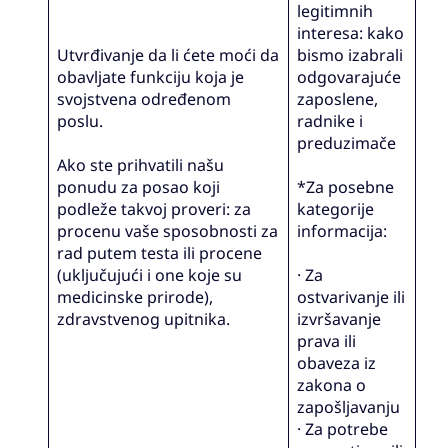
legitimnih
interesa: kako
Utvrđivanje da li ćete moći da
bismo izabrali
obavljate funkciju koja je
odgovarajuće
svojstvena određenom
zaposlene,
poslu.
radnike i
preduzimače
Ako ste prihvatili našu
ponudu za posao koji
*Za posebne
podleže takvoj proveri: za
kategorije
procenu vaše sposobnosti za
informacija:
rad putem testa ili procene
(uključujući i one koje su
· Za
medicinske prirode),
ostvarivanje ili
zdravstvenog upitnika.
izvršavanje
prava ili
obaveza iz
zakona o
zapošljavanju
· Za potrebe