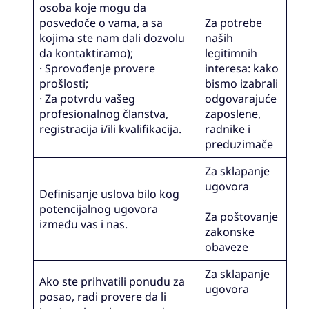
osoba koje mogu da
posvedoče o vama, a sa
Za potrebe
kojima ste nam dali dozvolu
naših
da kontaktiramo);
legitimnih
· Sprovođenje provere
interesa: kako
prošlosti;
bismo izabrali
· Za potvrdu vašeg
odgovarajuće
profesionalnog članstva,
zaposlene,
registracija i/ili kvalifikacija.
radnike i
preduzimače
Za sklapanje
ugovora
Definisanje uslova bilo kog
potencijalnog ugovora
Za poštovanje
između vas i nas.
zakonske
obaveze
Za sklapanje
Ako ste prihvatili ponudu za
ugovora
posao, radi provere da li