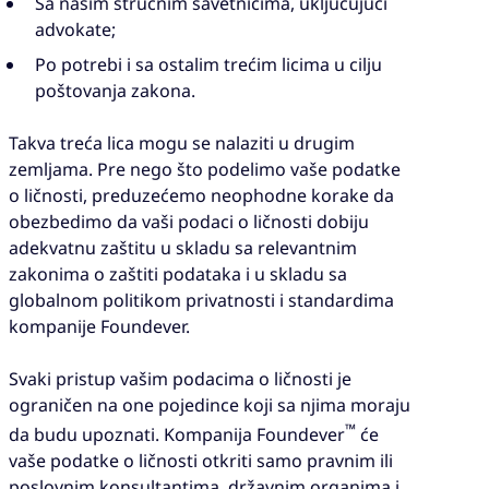
Sa našim stručnim savetnicima, uključujući
advokate;
Po potrebi i sa ostalim trećim licima u cilju
poštovanja zakona.
Takva treća lica mogu se nalaziti u drugim
zemljama. Pre nego što podelimo vaše podatke
o ličnosti, preduzećemo neophodne korake da
obezbedimo da vaši podaci o ličnosti dobiju
adekvatnu zaštitu u skladu sa relevantnim
zakonima o zaštiti podataka i u skladu sa
globalnom politikom privatnosti i standardima
kompanije Foundever.
Svaki pristup vašim podacima o ličnosti je
ograničen na one pojedince koji sa njima moraju
™
da budu upoznati. Kompanija Foundever
će
vaše podatke o ličnosti otkriti samo pravnim ili
poslovnim konsultantima, državnim organima i