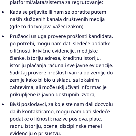
platformi/alata/sistema za regrutovanje;
Kada se prijavite ili nam se obratite putem
naših službenih kanala društvenih medija
(gde to dozvoljava važeći zakon)
Pružaoci usluga provere prošlosti kandidata,
po potrebi, mogu nam dati sledeće podatke
o ličnosti; krivične evidencije, medijske
članke, istoriju adresa, kreditnu istoriju,
istoriju plaćanja računa i sve javne evidencije.
Sadržaj provere prošlosti varira od zemlje do
zemlje kako bi bio u skladu sa lokalnim
zahtevima, ali može uključivati informacije
prikupljene iz javno dostupnih izvora;
Bivši poslodavci, za koje ste nam dali dozvolu
da ih kontaktiramo, mogu nam dati sledeće
podatke o ličnosti: nazive poslova, plate,
radnu istoriju, ocene, disciplinske mere i
evidenciju o prisustvu.