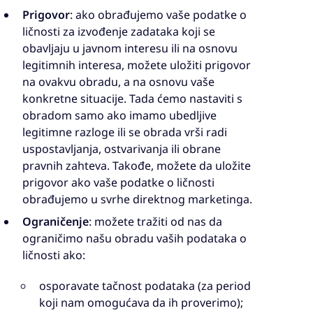
Prigovor
: ako obrađujemo vaše podatke o
ličnosti za izvođenje zadataka koji se
obavljaju u javnom interesu ili na osnovu
legitimnih interesa, možete uložiti prigovor
na ovakvu obradu, a na osnovu vaše
konkretne situacije. Tada ćemo nastaviti s
obradom samo ako imamo ubedljive
legitimne razloge ili se obrada vrši radi
uspostavljanja, ostvarivanja ili obrane
pravnih zahteva. Takođe, možete da uložite
prigovor ako vaše podatke o ličnosti
obrađujemo u svrhe direktnog marketinga.
Ograničenje
: možete tražiti od nas da
ograničimo našu obradu vaših podataka o
ličnosti ako:
osporavate tačnost podataka (za period
koji nam omogućava da ih proverimo);