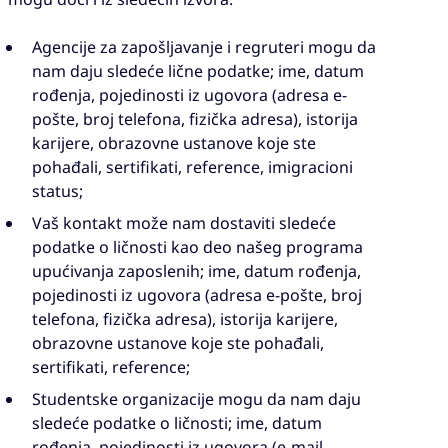
Agencije za zapošljavanje i regruteri mogu da
nam daju sledeće lične podatke; ime, datum
rođenja, pojedinosti iz ugovora (adresa e-
pošte, broj telefona, fizička adresa), istorija
karijere, obrazovne ustanove koje ste
pohađali, sertifikati, reference, imigracioni
status;
Vaš kontakt može nam dostaviti sledeće
podatke o ličnosti kao deo našeg programa
upućivanja zaposlenih; ime, datum rođenja,
pojedinosti iz ugovora (adresa e-pošte, broj
telefona, fizička adresa), istorija karijere,
obrazovne ustanove koje ste pohađali,
sertifikati, reference;
Studentske organizacije mogu da nam daju
sledeće podatke o ličnosti; ime, datum
rođenja, pojedinosti iz ugovora (e-mail