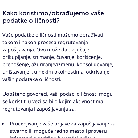
Kako koristimo/obrađujemo vaše
podatke o ličnosti?
Vaše podatke o ličnosti možemo obrađivati
tokom i nakon procesa regrutovanja i
zapošljavanja. Ovo može da uključuje
prikupljanje, snimanje, čuvanje, korišćenje,
prenošenje, ažuriranje/izmenu, konsolidovanje,
uništavanje i, u nekim okolnostima, otkrivanje
vaših podataka o ličnosti.
Uopšteno govoreći, vaši podaci o ličnosti mogu
se koristiti u vezi sa bilo kojim aktivnostima
regrutovanja i zapošljavanja za:
Procenjivanje vaše prijave za zapošljavanje za
stvarno ili moguće radno mesto i proveru