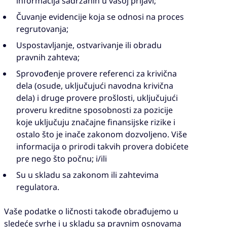
informacija sadržanih u vašoj prijavi;
Čuvanje evidencije koja se odnosi na proces
regrutovanja;
Uspostavljanje, ostvarivanje ili obradu
pravnih zahteva;
Sprovođenje provere referenci za krivična
dela (osude, uključujući navodna krivična
dela) i druge provere prošlosti, uključujući
proveru kreditne sposobnosti za pozicije
koje uključuju značajne finansijske rizike i
ostalo što je inače zakonom dozvoljeno. Više
informacija o prirodi takvih provera dobićete
pre nego što počnu; i/ili
Su u skladu sa zakonom ili zahtevima
regulatora.
Vaše podatke o ličnosti takođe obrađujemo u
sledeće svrhe i u skladu sa pravnim osnovama