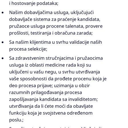
i hostovanje podataka;
Našim dobavljačima usluga, uključujući
dobavljače sistema za praćenje kandidata,
pružaoce usluga procene talenata, provere
prošlosti, testiranja i obračuna zarada;
Sa našim klijentima u svrhu validacije naših
procesa selekcije;
Sa zdravstvenim stručnjacima i pružaocima
usluga iz oblasti medicine rada koji su
uključeni u vašu negu, u svrhu utvrđivanja
vaše sposobnosti da prođete procenu koja je
deo procesa prijave; uzimanja u obzir
razumnih prilagođavanja procesa
zapošljavanja kandidata sa invaliditetom;
utvrđivanja da li ćete moći da obavljate
funkciju koja je svojstvena određenom
poslu.;