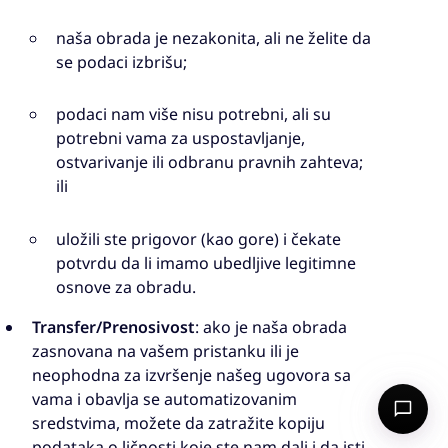
naša obrada je nezakonita, ali ne želite da
se podaci izbrišu;
podaci nam više nisu potrebni, ali su
potrebni vama za uspostavljanje,
ostvarivanje ili odbranu pravnih zahteva;
ili
uložili ste prigovor (kao gore) i čekate
potvrdu da li imamo ubedljive legitimne
osnove za obradu.
Transfer/Prenosivost
: ako je naša obrada
zasnovana na vašem pristanku ili je
neophodna za izvršenje našeg ugovora sa
vama i obavlja se automatizovanim
sredstvima, možete da zatražite kopiju
podataka o ličnosti koje ste nam dali i da isti