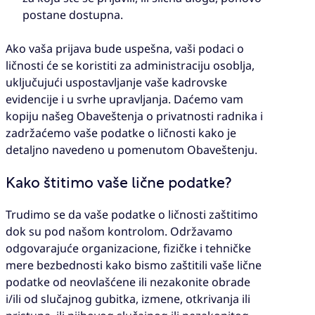
postane dostupna.
Ako vaša prijava bude uspešna, vaši podaci o
ličnosti će se koristiti za administraciju osoblja,
uključujući uspostavljanje vaše kadrovske
evidencije i u svrhe upravljanja. Daćemo vam
kopiju našeg Obaveštenja o privatnosti radnika i
zadržaćemo vaše podatke o ličnosti kako je
detaljno navedeno u pomenutom Obaveštenju.
Kako štitimo vaše lične podatke?
Trudimo se da vaše podatke o ličnosti zaštitimo
dok su pod našom kontrolom. Održavamo
odgovarajuće organizacione, fizičke i tehničke
mere bezbednosti kako bismo zaštitili vaše lične
podatke od neovlašćene ili nezakonite obrade
i/ili od slučajnog gubitka, izmene, otkrivanja ili