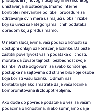
pristupa, ili njihovog slučajnog ili nezakonitog
uništavanja ili oštećenja. Imamo interne
kontrole i relevantne politike i procedure za
održavanje ovih mera uzimajući u obzir rizike
koji su uvezi sa kategorijama ličnih podataka i
obradom koju preduzimamo.
U nekim slučajevima, vaši podaci o ličnosti su
dostupni onlajn uz korišćenje lozinke. Da biste
zaštitili poverljivost vaših podataka o ličnosti,
morate da čuvate tajnost i bezbednost svoje
lozinke. Vi ste odgovorni za svako korišćenje,
postupke na sajtovima od strane bilo koje osobe
koja koristi vašu lozinku. Odmah nas
kontaktirajte ako smatrate da je vaša lozinka
kompromitovana ili zloupotrebljena.
Ako dođe do povrede podataka u vezi sa vašim
podacima o ličnostima, ili ako sumnjamo da je