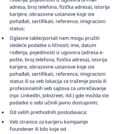
adresa, broj telefona, fizička adresa), istorija
karijere, obrazovne ustanove koje ste
pohađali, sertifikati, reference, imigracioni
status;
Oglasne table/portali nam mogu pružiti
sledeće podatke o ličnosti; ime, datum
rođenja, pojedinosti iz ugovora (adresa e-
pošte, broj telefona, fizička adresa), istorija
karijere, obrazovne ustanove koje ste
pohađali, sertifikati, reference, imigracioni
status ili sa veb lokacija za traženje posla ili
profesionalnih veb sajtova za umrežavanje
(npr. LinkedIn, Jobstreet, itd.) gde možda ste
podatke o sebi učinili javno dostupnim;
Od vaših prethodnih poslodavaca;
Veb stranice za karijeru kompanije
Foundever ili bilo koje od