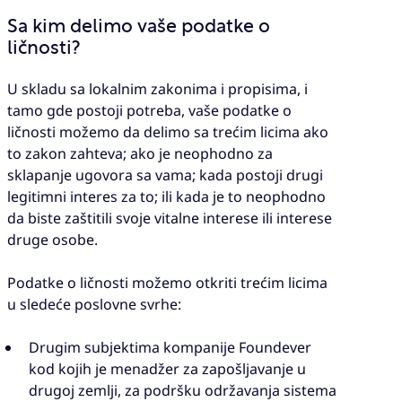
Sa kim delimo vaše podatke o
ličnosti?
U skladu sa lokalnim zakonima i propisima, i
tamo gde postoji potreba, vaše podatke o
ličnosti možemo da delimo sa trećim licima ako
to zakon zahteva; ako je neophodno za
sklapanje ugovora sa vama; kada postoji drugi
legitimni interes za to; ili kada je to neophodno
da biste zaštitili svoje vitalne interese ili interese
druge osobe.
Podatke o ličnosti možemo otkriti trećim licima
u sledeće poslovne svrhe:
Drugim subjektima kompanije Foundever
kod kojih je menadžer za zapošljavanje u
drugoj zemlji, za podršku održavanja sistema