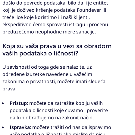
došlo do povrede podataka, bilo da li je entitet
koji je doživeo kršenje podataka Foundever ili
treće lice koje koristimo ili naši klijenti,
ekspeditivno ćemo sprovesti istragu i procenu i
preduzećemo neophodne mere sanacije.
Koja su vaša prava u vezi sa obradom
vaših podataka o ličnosti?
U zavisnosti od toga gde se nalazite, uz
određene izuzetke navedene u važećim
zakonima o privatnosti, možete imati sledeća
prava:
Pristup
: možete da zatražite kopiju vaših
podataka o ličnosti koje čuvamo i proverite
da li ih obrađujemo na zakonit način.
Ispravka
: možete tražiti od nas da ispravimo
vaše podatke o ličnosti ako mislite da nisu