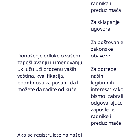
radnika i
preduzimača
Za sklapanje
ugovora
Za poštovanje
zakonske
Donošenje odluke o vašem
obaveze
zapošljavanju ili imenovanju,
uključujući procenu vaših
Za potrebe
veština, kvalifikacija,
naših
podobnosti za posao i da li
legitimnih
možete da radite od kuće.
interesa: kako
bismo izabrali
odgovarajuće
zaposlene,
radnike i
preduzimače
Ako se registrujete na našoj