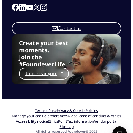
Link to our Facebook page
Link to our Linkedin page
Link to our X page
Link to our Instagram page
Link to our Youtube page
Contact us
Create your best
moments.
Join the
#FoundeverLife.
Jobs near you
Terms of use
Privacy & Cookie Policies
Manage your cookie preferences
Global code of conduct & ethics
Accessibility notice
EthicsPoint
Tax information
Vendor portal
Sitemap
All rights reserved Foundever® 2026