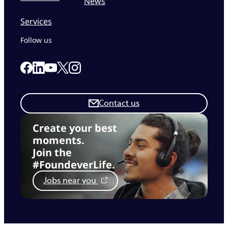
News
Services
Follow us
Link to our Facebook page
Link to our Linkedin page
Link to our X page
Link to our Instagram page
Link to our Youtube page
Contact us
Create your best
moments.
Join the
#FoundeverLife.
Jobs near you