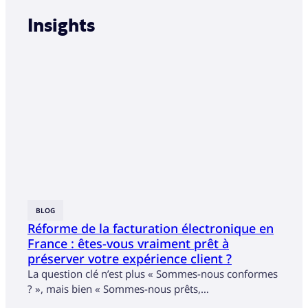
Insights
BLOG
BLOG
Réforme de la facturation électronique en
Célé
France : êtes-vous vraiment prêt à
réco
préserver votre expérience client ?
Assu
La question clé n’est plus « Sommes-nous conformes
Décou
? », mais bien « Sommes-nous prêts,…
suppo