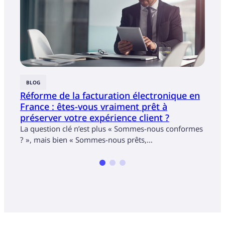
BLOG
BLOG
Réforme de la facturation électronique en
Célé
France : êtes-vous vraiment prêt à
réco
préserver votre expérience client ?
Assu
La question clé n’est plus « Sommes-nous conformes
Décou
? », mais bien « Sommes-nous prêts,…
suppo