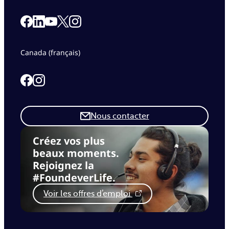
Link to our Facebook page
Link to our Linkedin page
Link to our X page
Link to our Instagram page
Link to our Youtube page
Canada (français)
Link to our Facebook page
Link to our Instagram page
Nous contacter
Créez vos plus
beaux moments.
Rejoignez la
#FoundeverLife.
Voir les offres d’emploi