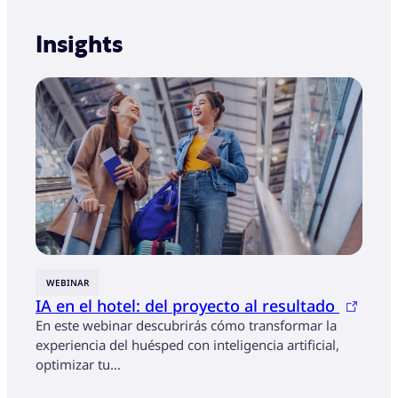
Insights
WEBINAR
INFO
IA en el hotel: del proyecto al resultado
Obse
Con
En este webinar descubrirás cómo transformar la
experiencia del huésped con inteligencia artificial,
En un
optimizar tu…
cambi