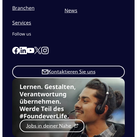
Branchen
News
Services
Follow us
Link to our Facebook page
Link to our Linkedin page
Link to our X page
Link to our Instagram page
Link to our Youtube page
Kontaktieren Sie uns
Lernen. Gestalten,
Verantwortung
übernehmen.
Werde Teil des
#FoundeverLife.
Jobs in deiner Nähe