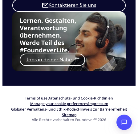
Kontaktieren Sie uns
Lernen. Gestalten,
Verantwortung
übernehmen.
Werde Teil des
#FoundeverLife.
Jobs in deiner Nähe
Terms of use
Datenschutz- und Cookie-Richtlinien
Manage your cookie preferences
Impressum
Globaler Verhaltens- und Ethik-Kodex
Hinweis zur Barrierefreiheit
Sitemap
Alle Rechte vorbehalten Foundever™ 2026