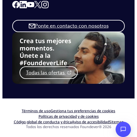
Link to our Facebook page
Link to our Linkedin page
Link to our X page
Link to our Instagram page
Link to our Youtube page
Ponte en contacto con nosotros
Crea tus mejores
momentos.
Únete a la
#FoundeverLife
Todas las ofertas
Términos de uso
Gestiona tus preferencias de cookies
Políticas de privacidad y de cookies
Código global de conducta y ética
Aviso de accesibilidad
Sitemap
Todos los derechos reservados Foundever® 2026