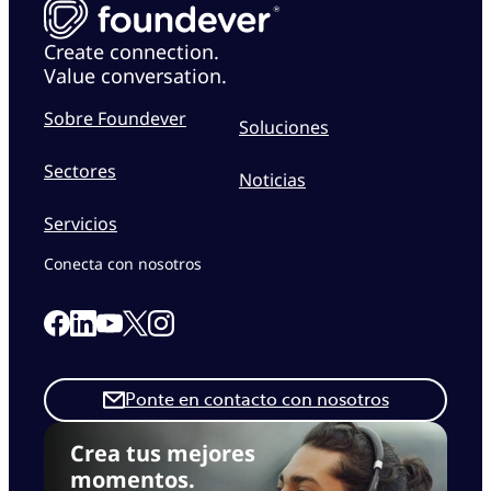
Create connection.
Value conversation.
Sobre Foundever
Soluciones
Sectores
Noticias
Servicios
Conecta con nosotros
Link to our Facebook page
Link to our Linkedin page
Link to our X page
Link to our Instagram page
Link to our Youtube page
Ponte en contacto con nosotros
Crea tus mejores
momentos.