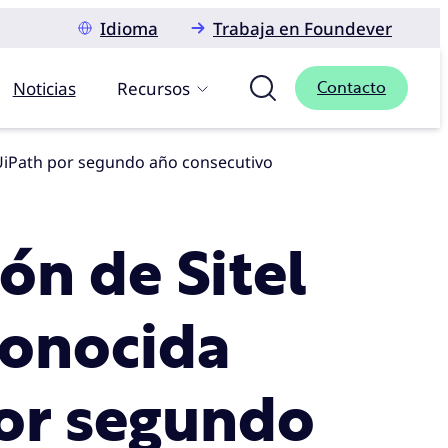
Idioma
Trabaja en Foundever
Noticias
Recursos
Contacto
 UiPath por segundo año consecutivo
ón de Sitel
conocida
or segundo