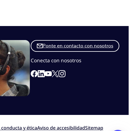
Ponte en contacto con nosotros
Conecta con nosotros
Link to our Facebook page
Link to our Linkedin page
Link to our X page
Link to our Instagram page
Link to our Youtube page
 conducta y ética
Aviso de accesibilidad
Sitemap