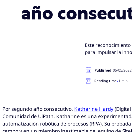
año consecu
Este reconocimiento 
para impulsar la inno
·
Published
05/05/2022
·
Reading time
1 min
Por segundo año consecutivo,
Katharine Hardy
(Digita
Comunidad de UiPath. Katharine es una experimentada U
automatización robótica de procesos (RPA). Su probada
campo y en un miembro inestimable del equipo de Sitel