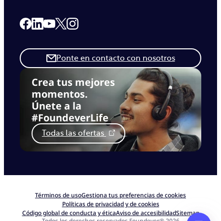
Link to our Facebook page
Link to our Linkedin page
Link to our X page
Link to our Instagram page
Link to our Youtube page
Ponte en contacto con nosotros
Crea tus mejores
momentos.
Únete a la
#FoundeverLife
Todas las ofertas
Términos de uso
Gestiona tus preferencias de cookies
Políticas de privacidad y de cookies
Código global de conducta y ética
Aviso de accesibilidad
Sitemap
Todos los derechos reservados Foundever® 2026