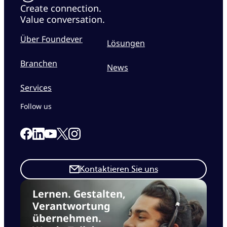
Create connection.
Value conversation.
Über Foundever
Lösungen
Branchen
News
Services
Follow us
Link to our Facebook page
Link to our Linkedin page
Link to our X page
Link to our Instagram page
Link to our Youtube page
Kontaktieren Sie uns
Lernen. Gestalten,
Verantwortung
übernehmen.