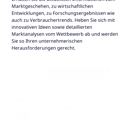
Marktgeschehen, zu wirtschaftlichen
Entwicklungen, zu Forschungsergebnissen wie
auch zu Verbrauchertrends. Heben Sie sich mit
innovativen Ideen sowie detaillierten
Marktanalysen vom Wettbewerb ab und werden
Sie so Ihren unternehmerischen
Herausforderungen gerecht.
[Insights]
Search content
Search
form
[Insights]
Post
Select content
type
Select content
Filter zurücksetzen