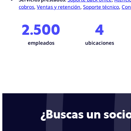
cobros
,
Ventas y retención
,
Soporte técnico
,
Con
2.500
4
empleados
ubicaciones
¿Buscas un socio