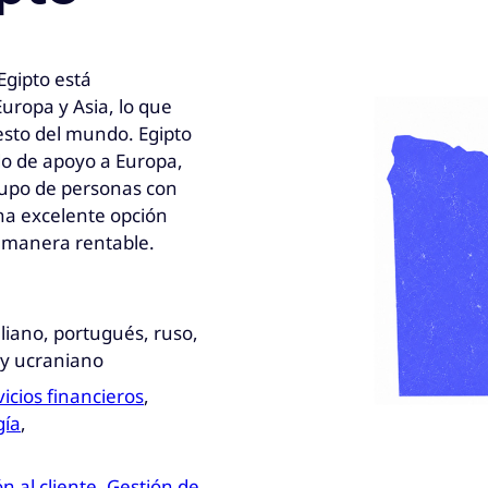
gipto está
uropa y Asia, lo que
esto del mundo. Egipto
o de apoyo a Europa,
rupo de personas con
una excelente opción
 manera rentable.
aliano, portugués, ruso,
 y ucraniano
icios financieros
,
gía
,
n al cliente
,
Gestión de