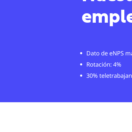
empl
Dato de eNPS má
Rotación: 4%
30% teletrabaja