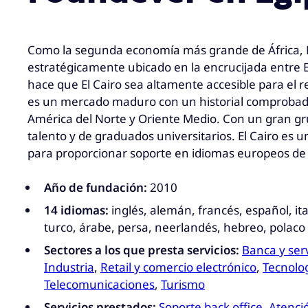
Como la segunda economía más grande de África, E
estratégicamente ubicado en la encrucijada entre E
hace que El Cairo sea altamente accesible para el r
es un mercado maduro con un historial comprobad
América del Norte y Oriente Medio. Con un gran g
talento y de graduados universitarios. El Cairo es 
para proporcionar soporte en idiomas europeos de
Año de fundación:
2010
14 idiomas:
inglés, alemán, francés, español, it
turco, árabe, persa, neerlandés, hebreo, polaco
Sectores a los que presta servicios:
Banca y serv
Industria
,
Retail y comercio electrónico
,
Tecnolo
Telecomunicaciones
,
Turismo
Servicios prestados:
Soporte back office
,
Atenció