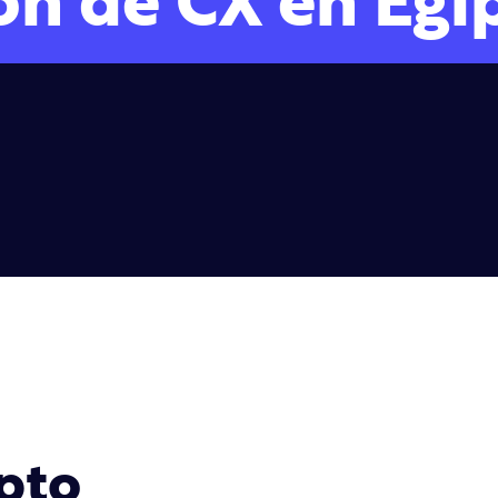
ón de CX en Egi
pto