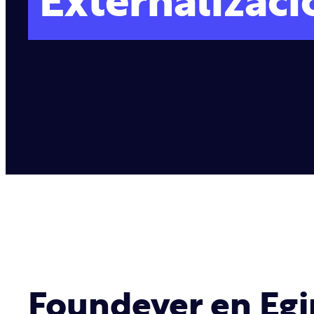
Externalizaci
Foundever en Egi