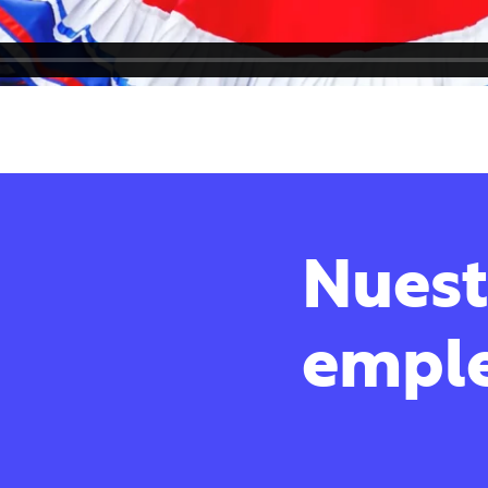
Nuest
empl