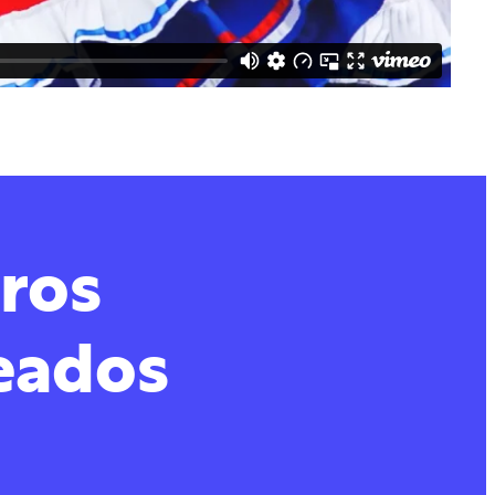
ros
eados