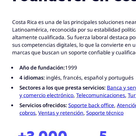
Costa Rica es una de las principales soluciones ne
Latinoamérica, reconocida por su estabilidad políti
altamente cualificada. Su fuerza laboral destaca po
sus competencias digitales, lo que la convierte en 
marcas que buscan un soporte confiable y cualifica
Año de fundación:
1999
4 idiomas:
inglés, francés, español y portugués​
Sectores a los que presta servicios:
Banca y serv
y comercio electrónico
,
Telecomunicaciones
,
Tu
Servicios ofrecidos:
Soporte back office
,
Atención
cobros
,
Ventas y retención
,
Soporte técnico