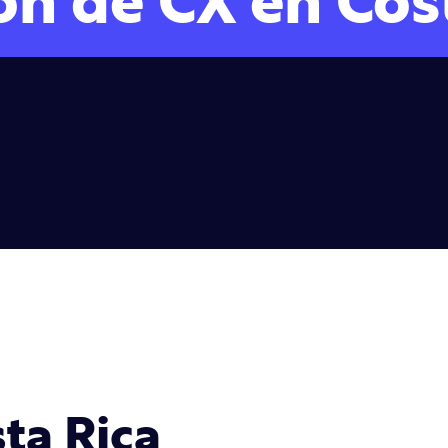
ón de CX en Cos
ta Rica