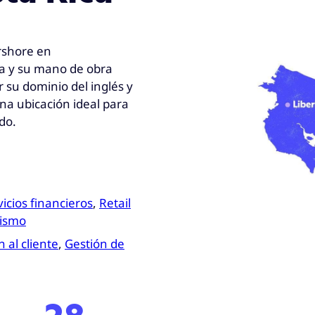
arshore en
ca y su mano de obra
r su dominio del inglés y
una ubicación ideal para
do.
icios financieros
,
Retail
rismo
 al cliente
,
Gestión de