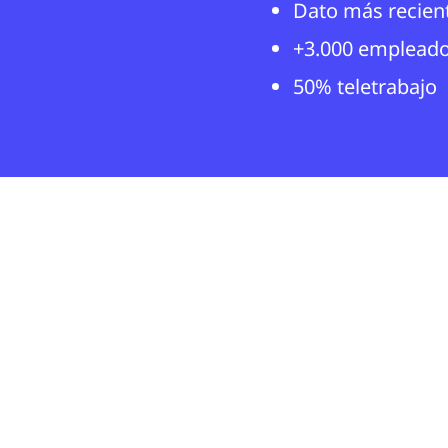
Dato más recien
+3.000 emplead
50% teletrabajo