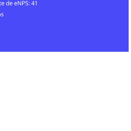
te de eNPS: 41
os