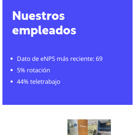
Nuestros
empleados
Dato de eNPS más reciente: 69
5% rotación
44% teletrabajo