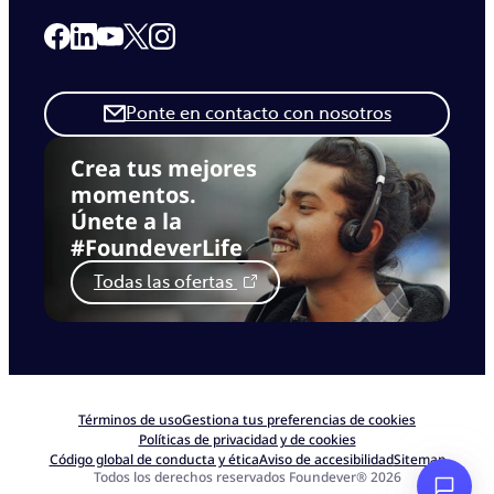
Link to our Facebook page
Link to our Linkedin page
Link to our X page
Link to our Instagram page
Link to our Youtube page
Ponte en contacto con nosotros
Crea tus mejores
momentos.
Únete a la
#FoundeverLife
Todas las ofertas
Términos de uso
Gestiona tus preferencias de cookies
Políticas de privacidad y de cookies
Código global de conducta y ética
Aviso de accesibilidad
Sitemap
Todos los derechos reservados Foundever® 2026