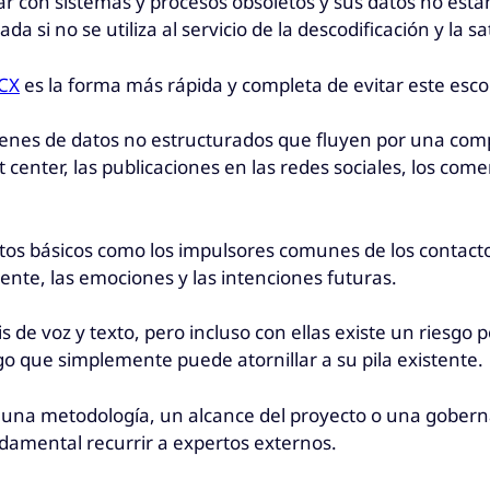
 con sistemas y procesos obsoletos y sus datos no están
i no se utiliza al servicio de la descodificación y la sat
 CX
es la forma más rápida y completa de evitar este esco
enes de datos no estructurados que fluyen por una comp
center, las publicaciones en las redes sociales, los comen
atos básicos como los impulsores comunes de los contactos
iente, las emociones y las intenciones futuras.
is de voz y texto, pero incluso con ellas existe un ries
 algo que simplemente puede atornillar a su pila existente
in una metodología, un alcance del proyecto o una gober
ndamental recurrir a expertos externos.