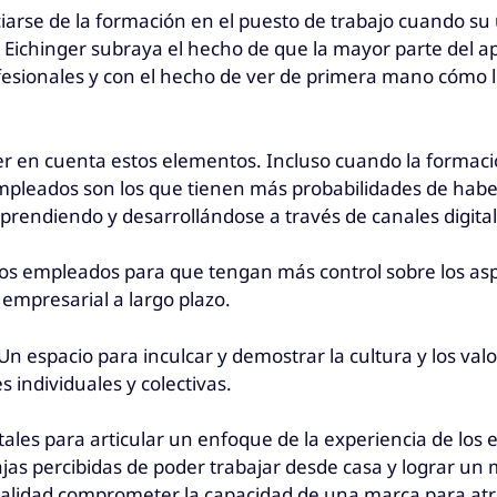
se de la formación en el puesto de trabajo cuando su ú
ichinger subraya el hecho de que la mayor parte del apr
rofesionales y con el hecho de ver de primera mano cóm
ner en cuenta estos elementos. Incluso cuando la formaci
 empleados son los que tienen más probabilidades de haber
prendiendo y desarrollándose a través de canales digita
 los empleados para que tengan más control sobre los asp
o empresarial a largo plazo.
 Un espacio para inculcar y demostrar la cultura y los val
s individuales y colectivas.
gitales para articular un enfoque de la experiencia de lo
as percibidas de poder trabajar desde casa y lograr un ma
realidad comprometer la capacidad de una marca para atrae