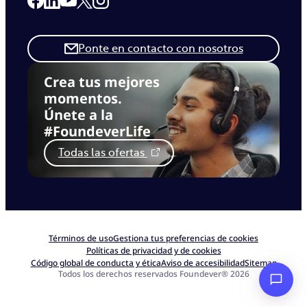
Link to our Facebook page
Link to our Linkedin page
Link to our X page
Link to our Instagram page
Link to our Youtube page
Ponte en contacto con nosotros
Crea tus mejores
momentos.
Únete a la
#FoundeverLife
Todas las ofertas
Términos de uso
Gestiona tus preferencias de cookies
Políticas de privacidad y de cookies
Código global de conducta y ética
Aviso de accesibilidad
Sitemap
Todos los derechos reservados Foundever® 2026