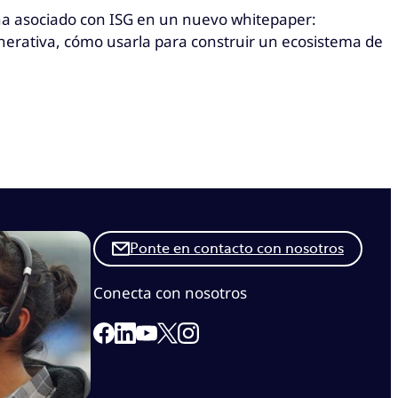
ha asociado con ISG en un nuevo whitepaper:
Generativa, cómo usarla para construir un ecosistema de
Ponte en contacto con nosotros
Conecta con nosotros
Link to our Facebook page
Link to our Linkedin page
Link to our X page
Link to our Instagram page
Link to our Youtube page