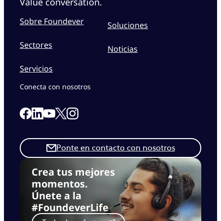
Value conversation.
Sobre Foundever
Soluciones
Sectores
Noticias
Servicios
Conecta con nosotros
Link to our Facebook page
Link to our Linkedin page
Link to our X page
Link to our Instagram page
Link to our Youtube page
Ponte en contacto con nosotros
Crea tus mejores
momentos.
Únete a la
#FoundeverLife