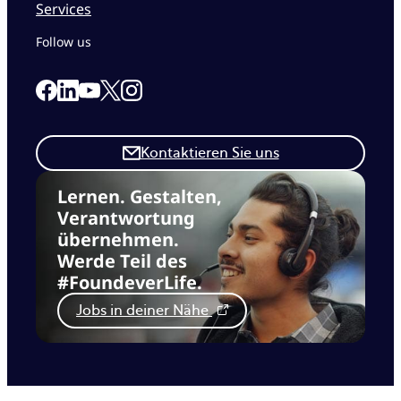
Services
Follow us
Link to our Facebook page
Link to our Linkedin page
Link to our X page
Link to our Instagram page
Link to our Youtube page
Kontaktieren Sie uns
Lernen. Gestalten,
Verantwortung
übernehmen.
Werde Teil des
#FoundeverLife.
Jobs in deiner Nähe