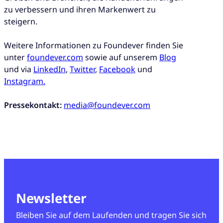
zu verbessern und ihren Markenwert zu
steigern.
Weitere Informationen zu Foundever finden Sie
unter
foundever.com
sowie auf unserem
Blog
und via
LinkedIn
,
Twitter
,
Facebook
und
Instagram.
Pressekontakt:
media@foundever.com
Newsletter
Bleiben Sie auf dem Laufenden und tragen Sie sich