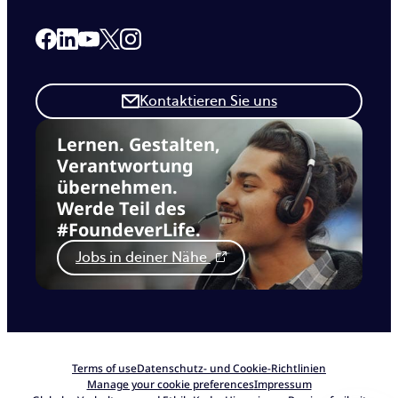
Link to our Facebook page
Link to our Linkedin page
Link to our X page
Link to our Instagram page
Link to our Youtube page
Kontaktieren Sie uns
Lernen. Gestalten,
Verantwortung
übernehmen.
Werde Teil des
#FoundeverLife.
Jobs in deiner Nähe
Terms of use
Datenschutz- und Cookie-Richtlinien
Manage your cookie preferences
Impressum