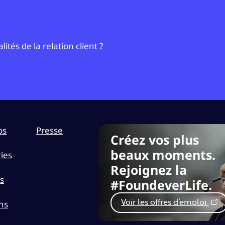
tés de la relation client ?
os
Presse
Créez vos plus
beaux moments.
ies
Rejoignez la
s
#FoundeverLife.
ns
Voir les offres d’emploi