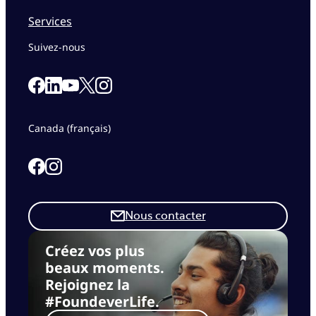
Services
Suivez-nous
Link to our Facebook page
Link to our Linkedin page
Link to our X page
Link to our Instagram page
Link to our Youtube page
Canada (français)
Link to our Facebook page
Link to our Instagram page
Nous contacter
Créez vos plus
beaux moments.
Rejoignez la
#FoundeverLife.