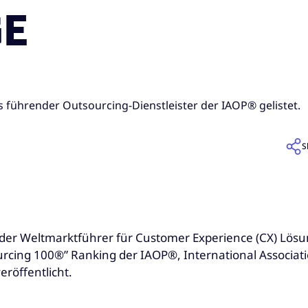
GE
ls führender Outsourcing-Dienstleister der IAOP® gelistet.
S
r der Weltmarktführer für Customer Experience (CX) Lös
urcing 100®” Ranking der IAOP®, International Associatio
röffentlicht.