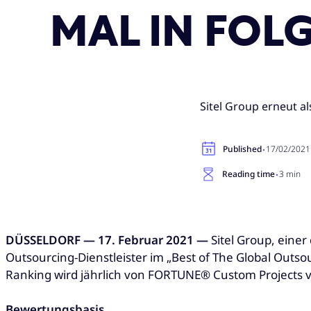
MAL IN FOL
Sitel Group erneut a
·
Published
17/02/2021
·
Reading time
3 min
DÜSSELDORF —
​
17. Februar 2021 —
Sitel Group, eine
Outsourcing-Dienstleister im „Best of The Global Outso
Ranking wird jährlich von FORTUNE® Custom Projects ve
Bewertungsbasis