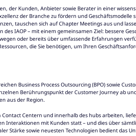
ten, der Kunden, Anbieter sowie Berater in einer wiss
xzellenz der Branche zu fördern und Geschäftsmodelle s
enzen, tauschen sich auf Chapter Meetings aus und lass
edien des IAOP – mit einem gemeinsamen Ziel: bessere Ge
bewegen oder bereits über umfassende Erfahrungen verf
essourcen, die Sie benötigen, um Ihren Geschäftsanfo
 Bereichen Business Process Outsourcing (BPO) sowie Cu
einzelnen Berührungspunkt der Customer Journey ab un
n aus der Region.
in Contact Centern und innerhalb des hubs arbeiten, lief
onen Interaktionen mit Kunden statt – und dies über sä
lokaler Stärke sowie neuesten Technologien bedient das