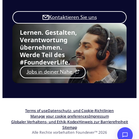
Kontaktieren Sie uns
Lernen. Gestalten,
Verantwortung
übernehmen.
Werde Teil des
#FoundeverLife.
Jobs in deiner Nähe
Terms of use
Datenschutz- und Cookie-Richtlinien
Manage your cookie preferences
Impressum
Globaler Verhaltens- und Ethik-Kodex
Hinweis zur Barrierefreiheit
Sitemap
Alle Rechte vorbehalten Foundever™ 2026