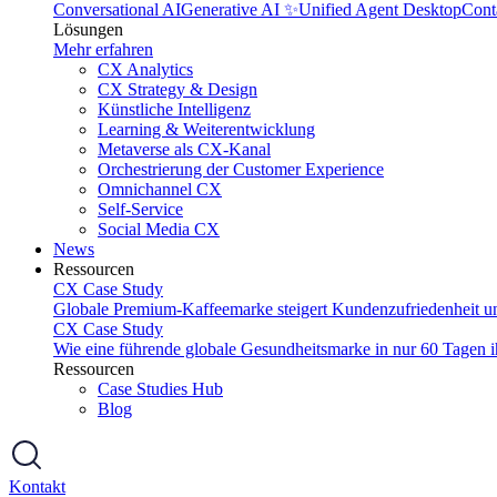
Conversational AI
Generative AI ✨
Unified Agent Desktop
Cont
Lösungen
Mehr erfahren
CX Analytics
CX Strategy & Design
Künstliche Intelligenz
Learning & Weiterentwicklung
Metaverse als CX-Kanal
Orchestrierung der Customer Experience
Omnichannel CX
Self-Service
Social Media CX
News
Ressourcen
CX Case Study
Globale Premium-Kaffeemarke steigert Kundenzufriedenheit u
CX Case Study
Wie eine führende globale Gesundheitsmarke in nur 60 Tagen 
Ressourcen
Case Studies Hub
Blog
Kontakt