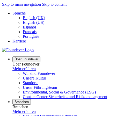
Skip to main navigation
Skip to content
Sprache
English (UK)
English (US)
Español
Français
Português
Karriere
Über Foundever
Über Foundever
Mehr erfahren
Wir sind Foundever
Unsere Kultur
Standorte
Unser Führungsteam
Environmental, Social & Governance (ESG)
Contact Center Sicherheits- und Risikomanagement
Branchen
Branchen
Mehr erfahren