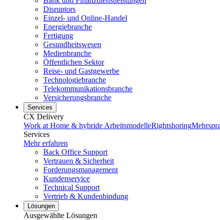
Bank und Finanzdienstleistungen
Disruptors
Einzel- und Online-Handel
Energiebranche
Fertigung
Gesundheitswesen
Medienbranche
Öffentlichen Sektor
Reise- und Gastgewerbe
Technologiebranche
Telekommunikationsbranche
Versicherungsbranche
Services
CX Delivery
Work at Home & hybride Arbeitsmodelle
Rightshoring
Mehrspra
Services
Mehr erfahren
Back Office Support
Vertrauen & Sicherheit
Forderungsmanagement
Kundenservice
Technical Support
Vertrieb & Kundenbindung
Lösungen
Ausgewählte Lösungen